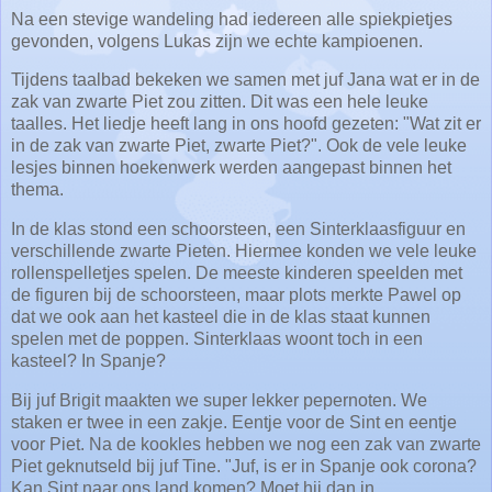
Na een stevige wandeling had iedereen alle spiekpietjes
gevonden, volgens Lukas zijn we echte kampioenen.
Tijdens taalbad bekeken we samen met juf Jana wat er in de
zak van zwarte Piet zou zitten. Dit was een hele leuke
taalles. Het liedje heeft lang in ons hoofd gezeten: "Wat zit er
in de zak van zwarte Piet, zwarte Piet?". Ook de vele leuke
lesjes binnen hoekenwerk werden aangepast binnen het
thema.
In de klas stond een schoorsteen, een Sinterklaasfiguur en
verschillende zwarte Pieten. Hiermee konden we vele leuke
rollenspelletjes spelen. De meeste kinderen speelden met
de figuren bij de schoorsteen, maar plots merkte Pawel op
dat we ook aan het kasteel die in de klas staat kunnen
spelen met de poppen. Sinterklaas woont toch in een
kasteel? In Spanje?
Bij juf Brigit maakten we super lekker pepernoten. We
staken er twee in een zakje. Eentje voor de Sint en eentje
voor Piet. Na de kookles hebben we nog een zak van zwarte
Piet geknutseld bij juf Tine. "Juf, is er in Spanje ook corona?
Kan Sint naar ons land komen? Moet hij dan in