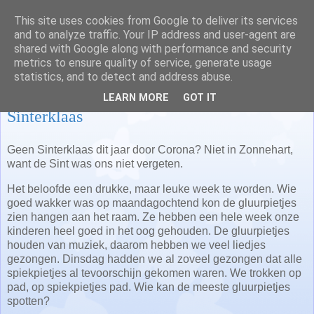
This site uses cookies from Google to deliver its services
Juf Nathalie en juf Lisa
and to analyze traffic. Your IP address and user-agent are
shared with Google along with performance and security
metrics to ensure quality of service, generate usage
statistics, and to detect and address abuse.
maandag 14 december 2020
LEARN MORE
GOT IT
Sinterklaas
Geen Sinterklaas dit jaar door Corona? Niet in Zonnehart,
want de Sint was ons niet vergeten.
Het beloofde een drukke, maar leuke week te worden. Wie
goed wakker was op maandagochtend kon de gluurpietjes
zien hangen aan het raam. Ze hebben een hele week onze
kinderen heel goed in het oog gehouden. De gluurpietjes
houden van muziek, daarom hebben we veel liedjes
gezongen. Dinsdag hadden we al zoveel gezongen dat alle
spiekpietjes al tevoorschijn gekomen waren. We trokken op
pad, op spiekpietjes pad. Wie kan de meeste gluurpietjes
spotten?