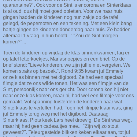
quarantaine?". Ook voor de Sint is er corona en Sinterklaas
is al oud, dus hij moet goed opletten. Voor we naar huis
gingen hadden de kinderen nog hun zakje op de tafel
gelegd, de pepernoten en een tekening. Met een klein bang
hartje gingen de kinderen donderdag naar huis. Ze hadden
allemaal 1 vraag in hun hoofd...: "Zou de Sint morgen
komen?"...
Toen de kinderen op vrijdag de klas binnenkwamen, lag er
op tafel letterkoekjes, Mariasnoepjes en een brief. Op de
brief stond: "Lieve kinderen, we zijn jullie niet vergeten. We
komen straks op bezoek.". Rond 9:35 kwam juf Emmely
onze klas binnen met het digibord. Ze had een speciaal
filmpje dat ze ons wilde tonen. Het was een filmpje van de
Sint, persoonlijk naar ons gericht. Door corona kon hij niet
naar onze klas komen, maar hij had wel een filmpje voor ons
gemaakt. Vol spanning luisterden de kinderen naar wat
Sinterklaas te vertellen had. Toen het filmpje klaar was, ging
juf Emmely terug weg met het digibord. Daaaaag
Sinterklaas. Plots keek Lars heel droevig. De Sint was weg,
maar hij had geen cadeautjes mee... "Zijn wij zo stout
geweest?". Teleurgestelde blikken keken elkaar aan, tot juf