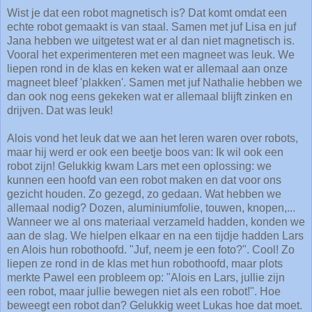
Wist je dat een robot magnetisch is? Dat komt omdat een
echte robot gemaakt is van staal. Samen met juf Lisa en juf
Jana hebben we uitgetest wat er al dan niet magnetisch is.
Vooral het experimenteren met een magneet was leuk. We
liepen rond in de klas en keken wat er allemaal aan onze
magneet bleef 'plakken'. Samen met juf Nathalie hebben we
dan ook nog eens gekeken wat er allemaal blijft zinken en
drijven. Dat was leuk!
Alois vond het leuk dat we aan het leren waren over robots,
maar hij werd er ook een beetje boos van: Ik wil ook een
robot zijn! Gelukkig kwam Lars met een oplossing: we
kunnen een hoofd van een robot maken en dat voor ons
gezicht houden. Zo gezegd, zo gedaan. Wat hebben we
allemaal nodig? Dozen, aluminiumfolie, touwen, knopen,...
Wanneer we al ons materiaal verzameld hadden, konden we
aan de slag. We hielpen elkaar en na een tijdje hadden Lars
en Alois hun robothoofd. "Juf, neem je een foto?". Cool! Zo
liepen ze rond in de klas met hun robothoofd, maar plots
merkte Pawel een probleem op: "Alois en Lars, jullie zijn
een robot, maar jullie bewegen niet als een robot!". Hoe
beweegt een robot dan? Gelukkig weet Lukas hoe dat moet.