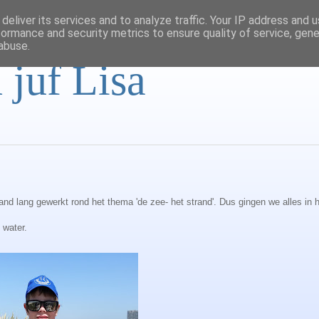
deliver its services and to analyze traffic. Your IP address and 
formance and security metrics to ensure quality of service, gen
abuse.
 juf Lisa
 lang gewerkt rond het thema 'de zee- het strand'. Dus gingen we alles in h
 water.