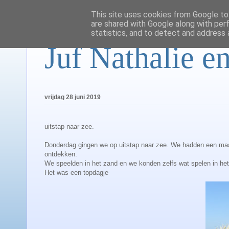
This site uses cookies from Google to 
are shared with Google along with per
statistics, and to detect and address 
Juf Nathalie en
vrijdag 28 juni 2019
uitstap naar zee.
Donderdag gingen we op uitstap naar zee. We hadden een maand
ontdekken.
We speelden in het zand en we konden zelfs wat spelen in het
Het was een topdagje