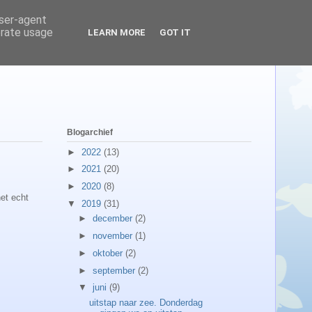
user-agent
erate usage
LEARN MORE
GOT IT
Blogarchief
►
2022
(13)
►
2021
(20)
►
2020
(8)
et echt
▼
2019
(31)
►
december
(2)
►
november
(1)
►
oktober
(2)
►
september
(2)
▼
juni
(9)
uitstap naar zee. Donderdag