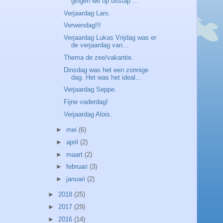
gingen we op uitstap ...
Verjaardag Lars.
Verwendag!!!
Verjaardag Lukas Vrijdag was er
de verjaardag van...
Thema de zee/vakantie.
Dinsdag was het een zonnige
dag. Het was het ideal...
Verjaardag Seppe.
Fijne vaderdag!
Verjaardag Alois.
►
mei
(6)
►
april
(2)
►
maart
(2)
►
februari
(3)
►
januari
(2)
►
2018
(25)
►
2017
(29)
►
2016
(14)