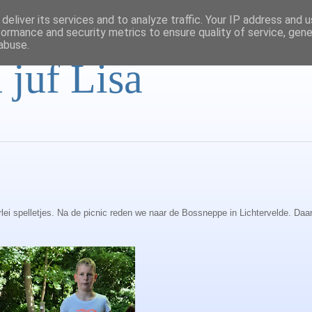
deliver its services and to analyze traffic. Your IP address and 
formance and security metrics to ensure quality of service, gen
abuse.
 juf Lisa
lei spelletjes. Na de picnic reden we naar de Bossneppe in Lichtervelde. Da