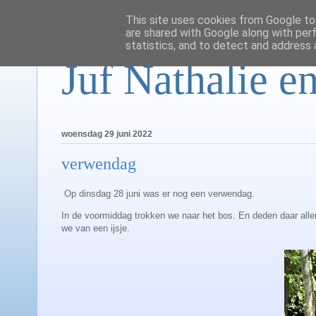
This site uses cookies from Google to 
are shared with Google along with per
statistics, and to detect and address 
Juf Nathalie en
woensdag 29 juni 2022
verwendag
Op dinsdag 28 juni was er nog een verwendag.
In de voormiddag trokken we naar het bos. En deden daar aller
we van een ijsje.