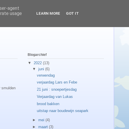
user-agent
erate usage
LEARN MORE
GOT IT
Blogarchief
▼
2022
(13)
▼
juni
(6)
verwendag
verjaardag Lars en Febe
ar smulden
21 juni : snoepertjesdag
Verjaardag van Lukas
brood bakken
uitstap naar boudewijn seapark
►
mei
(4)
►
maart
(3)