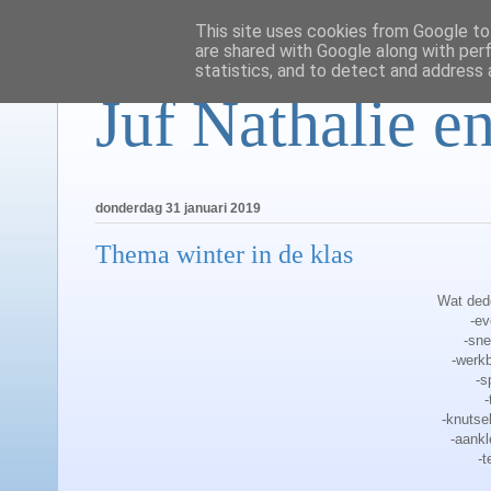
This site uses cookies from Google to 
are shared with Google along with per
statistics, and to detect and address 
Juf Nathalie en
donderdag 31 januari 2019
Thema winter in de klas
Wat dede
-e
-sn
-werkb
-s
-
-knutse
-aankl
-