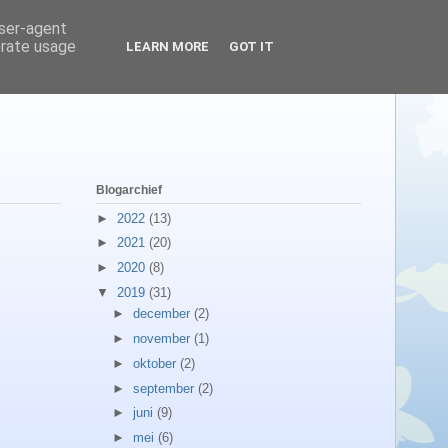
user-agent
erate usage
LEARN MORE
GOT IT
Blogarchief
►
2022
(13)
►
2021
(20)
►
2020
(8)
▼
2019
(31)
►
december
(2)
►
november
(1)
►
oktober
(2)
►
september
(2)
►
juni
(9)
►
mei
(6)