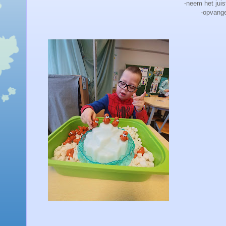
-neem het jui
-opvange