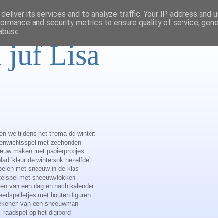
deliver its services and to analyze traffic. Your IP address and 
formance and security metrics to ensure quality of service, gen
abuse.
 juf Lisa
n we tijdens het thema de winter:
venwichtsspel met zeehonden
eeuw maken met papierpropjes
lad 'kleur de wintersok hezelfde'
pelen met sneeuw in de klas
telspel met sneeuwvlokken
len van een dag en nachtkalender
eedspelletjes met houten figuren
tekenen van een sneeuwman
-raadspel op het digibord