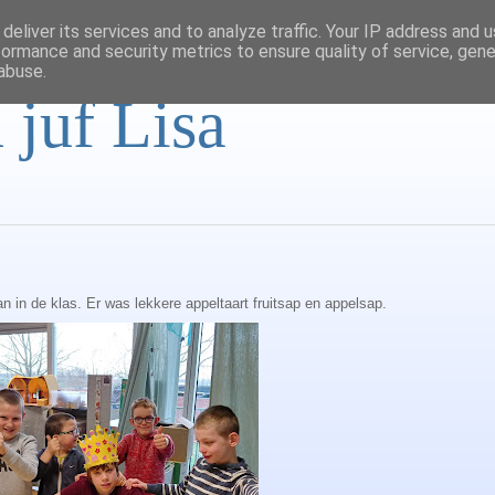
deliver its services and to analyze traffic. Your IP address and 
formance and security metrics to ensure quality of service, gen
abuse.
 juf Lisa
n in de klas. Er was lekkere appeltaart fruitsap en appelsap.