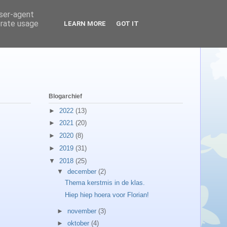
user-agent
erate usage
LEARN MORE
GOT IT
Blogarchief
►
2022
(13)
►
2021
(20)
►
2020
(8)
►
2019
(31)
▼
2018
(25)
▼
december
(2)
Thema kerstmis in de klas.
Hiep hiep hoera voor Florian!
►
november
(3)
►
oktober
(4)