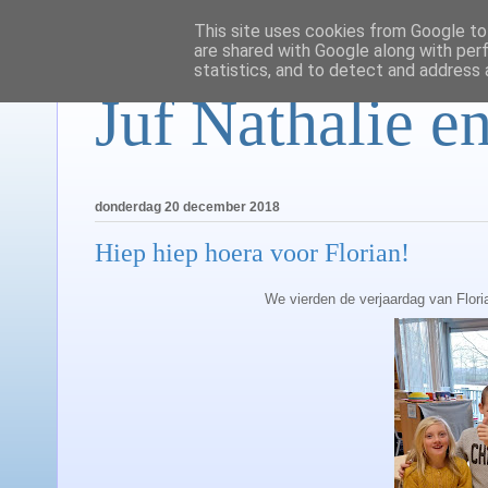
This site uses cookies from Google to 
are shared with Google along with per
statistics, and to detect and address 
Juf Nathalie en
donderdag 20 december 2018
Hiep hiep hoera voor Florian!
We vierden de verjaardag van Floria