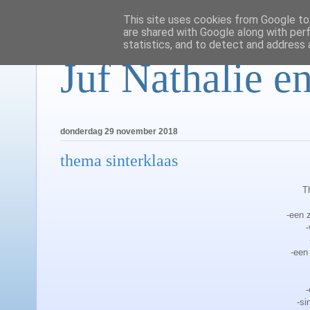
This site uses cookies from Google to 
are shared with Google along with per
statistics, and to detect and address 
Juf Nathalie en
donderdag 29 november 2018
thema sinterklaas
T
-een 
-een
-
-si