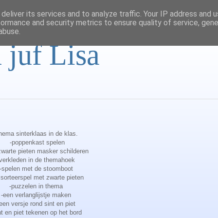
deliver its services and to analyze traffic. Your IP address and 
formance and security metrics to ensure quality of service, gen
abuse.
 juf Lisa
hema sinterklaas in de klas.
-poppenkast spelen
zwarte pieten masker schilderen
-verkleden in de themahoek
-spelen met de stoomboot
 sorteerspel met zwarte pieten
-puzzelen in thema
-een verlanglijstje maken
een versje rond sint en piet
nt en piet tekenen op het bord