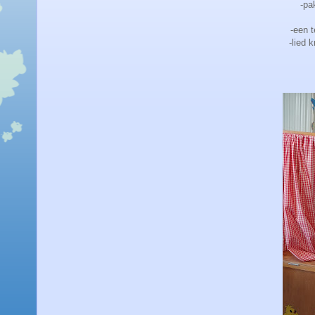
-pa
-een 
-lied 