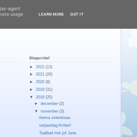
user-agent
erate usage
LEARN MORE
GOT IT
Blogarchief
►
2022
(13)
►
2021
(20)
►
2020
(8)
►
2019
(31)
▼
2018
(25)
►
december
(2)
▼
november
(3)
thema sinterklaas
verjaardag Amber!
Taalbad met juf Jana