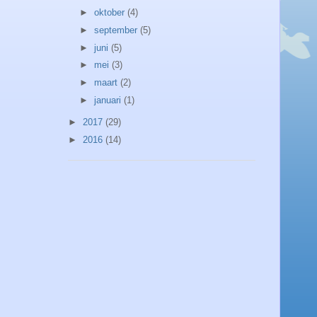
►
oktober
(4)
►
september
(5)
►
juni
(5)
►
mei
(3)
►
maart
(2)
►
januari
(1)
►
2017
(29)
►
2016
(14)