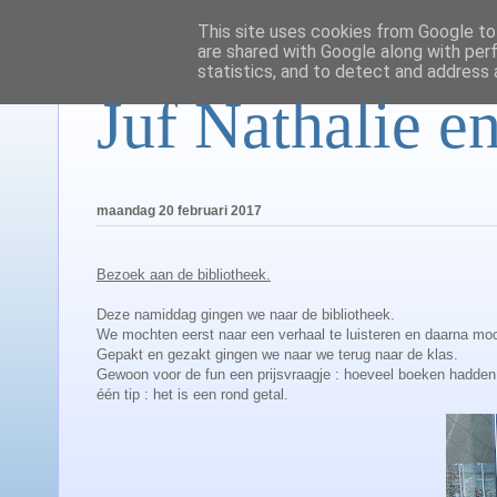
This site uses cookies from Google to 
are shared with Google along with per
statistics, and to detect and address 
Juf Nathalie en
maandag 20 februari 2017
Bezoek aan de bibliotheek.
Deze namiddag gingen we naar de bibliotheek.
We mochten eerst naar een verhaal te luisteren en daarna mo
Gepakt en gezakt gingen we naar we terug naar de klas.
Gewoon voor de fun een prijsvraagje : hoeveel boeken hadden
één tip : het is een rond getal.