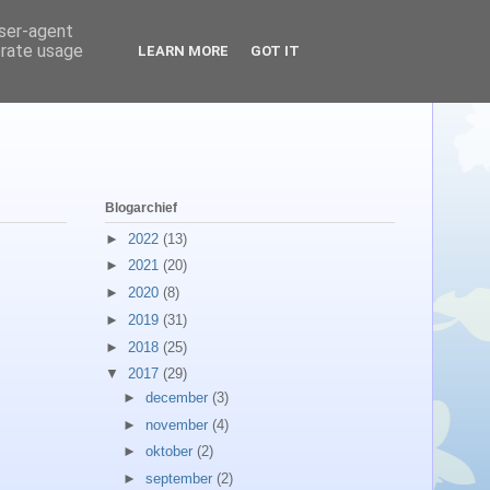
user-agent
erate usage
LEARN MORE
GOT IT
Blogarchief
►
2022
(13)
►
2021
(20)
►
2020
(8)
►
2019
(31)
►
2018
(25)
▼
2017
(29)
►
december
(3)
►
november
(4)
►
oktober
(2)
►
september
(2)