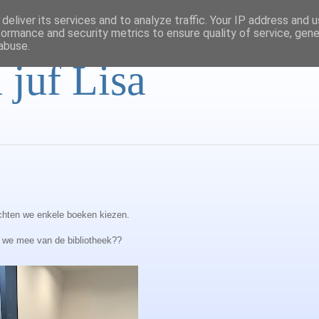
deliver its services and to analyze traffic. Your IP address and 
formance and security metrics to ensure quality of service, gen
abuse.
 juf Lisa
chten we enkele boeken kiezen.
 we mee van de bibliotheek??