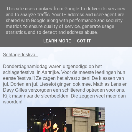
This site uses cookies from Google to deliver its services
Juf Nathalie en juf Lisa
and to analyze traffic. Your IP address and user-agent are
shared with Google along with performance and security
metrics to ensure quality of service, generate usage
statistics, and to detect and address abuse.
donderdag 6 oktober 2016
LEARN MORE
GOT IT
Schlagerfestival.
Donderdagnamiddag waren uitgenodigd op het
schlagerfestival in Aartrijke. Voor de meeste leerlingen hun
eerste 'festival'! Ze zagen het alvast zitten! De klassen van
juf. Dorien en juf. Lieselot gingen ook mee. Mathias Lens en
Davy Gilles verzorgden een schitterend optreden voor ons.
Kijk maar naar de sfeerbeelden. Die zeggen veel meer dan
woorden!